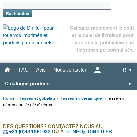
Calculez rapidement le coût
et le délai de livraison pour
vos objets publicitaires et
imprimés personnalisés.
FAQ
Avis
Nous contacter
FR ▼
Catalogue produits
▼
Home
»
Tasses et gobelets
»
Tasses en céramique
»
Tasse en
céramique 75x75x105mm
DES QUESTIONS? CONTACTEZ-NOUS AU
+31 (0)88 1881033
OU À
INFO@DINILU.FR
!