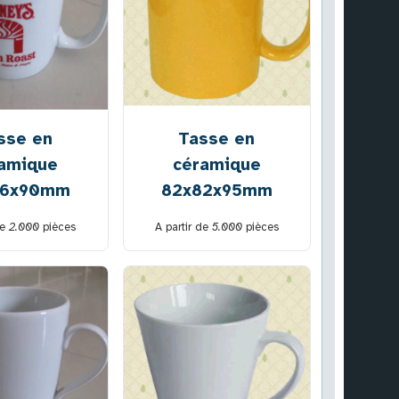
sse en
Tasse en
amique
céramique
76x90mm
82x82x95mm
de
2.000
pièces
A partir de
5.000
pièces