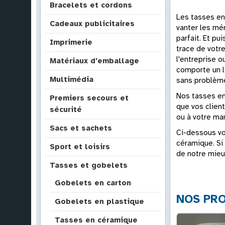
Bracelets et cordons
Les tasses en
Cadeaux publicitaires
vanter les mé
parfait. Et pu
Imprimerie
trace de votr
l'entreprise o
Matériaux d'emballage
comporte un lé
Multimédia
sans problème
Nos tasses en
Premiers secours et
que vos client
sécurité
ou à votre ma
Sacs et sachets
Ci-dessous v
céramique. Si
Sport et loisirs
de notre mieu
Tasses et gobelets
Gobelets en carton
NOS PRO
Gobelets en plastique
Tasses en céramique