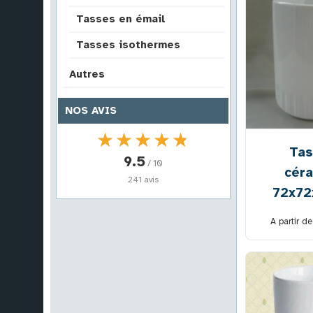
Tasses en émail
Tasses isothermes
Autres
NOS AVIS
★★★★★
★★★★★
Tas
9.5
/ 10
cér
241 avis
72x7
A partir d