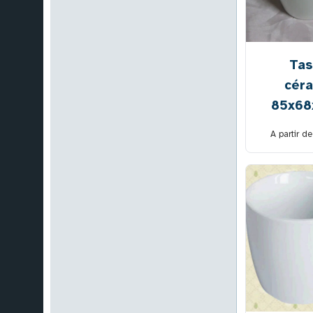
Tas
cér
85x6
A partir d