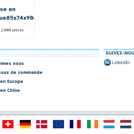
se en
que85x74x90mm
e
2.000
pièces
SUIVEZ-NOU
LinkedIn
mmes nous
ssus de commande
 en Europe
 en Chine