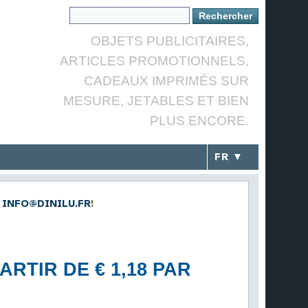
OBJETS PUBLICITAIRES,
ARTICLES PROMOTIONNELS,
CADEAUX IMPRIMÉS SUR
MESURE, JETABLES ET BIEN
PLUS ENCORE.
FR ▼
INFO@DINILU.FR
!
RTIR DE € 1,18 PAR