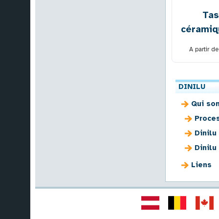
Tas
cérami
A partir d
DINILU
Qui so
Proce
Dinilu
Dinilu
Liens