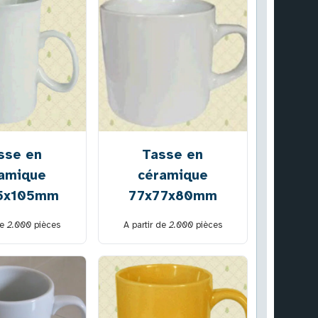
sse en
Tasse en
amique
céramique
5x105mm
77x77x80mm
de
2.000
pièces
A partir de
2.000
pièces