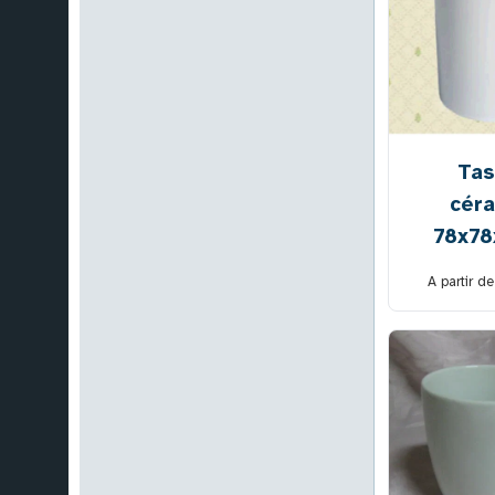
Tas
cér
78x7
A partir d