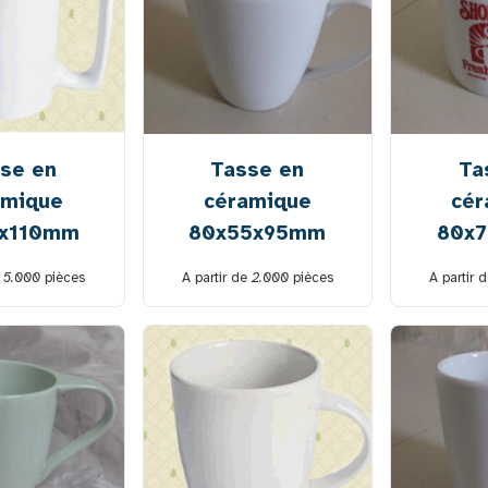
se en
Tasse en
Ta
amique
céramique
cér
8x110mm
80x55x95mm
80x
e
5.000
pièces
A partir de
2.000
pièces
A partir 