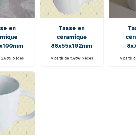
se en
Tasse en
Ta
amique
céramique
cér
8x100mm
88x55x102mm
8x
e
2.000
pièces
A partir de
5.000
pièces
A partir 