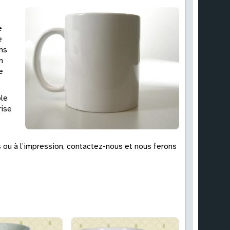
e
e
ns
n
e
ble
rise
ou à l’impression, contactez-nous et nous ferons