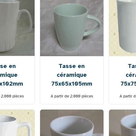
se en
Tasse en
Ta
amique
céramique
cér
2x102mm
75x65x105mm
75x7
e
2.000
pièces
A partir de
2.000
pièces
A partir 