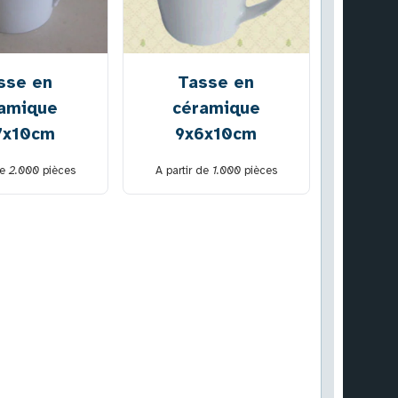
sse en
Tasse en
amique
céramique
7x10cm
9x6x10cm
de
2.000
pièces
A partir de
1.000
pièces