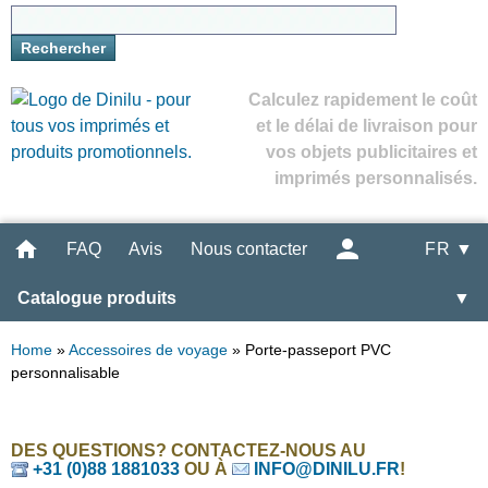
Calculez rapidement le coût
et le délai de livraison pour
vos objets publicitaires et
imprimés personnalisés.
FAQ
Avis
Nous contacter
FR ▼
Catalogue produits
▼
Home
»
Accessoires de voyage
»
Porte-passeport PVC
personnalisable
DES QUESTIONS? CONTACTEZ-NOUS AU
+31 (0)88 1881033
OU À
INFO@DINILU.FR
!