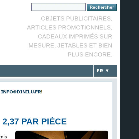
OBJETS PUBLICITAIRES,
ARTICLES PROMOTIONNELS,
CADEAUX IMPRIMÉS SUR
MESURE, JETABLES ET BIEN
PLUS ENCORE.
FR ▼
INFO@DINILU.FR
!
 2,37 PAR PIÈCE
amis