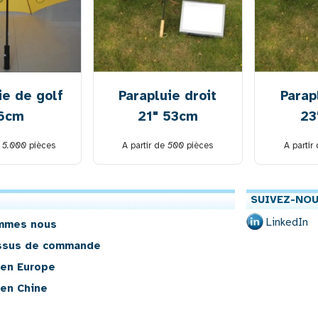
ie de golf
Parapluie droit
Parap
6cm
21" 53cm
23
e
5.000
pièces
A partir de
500
pièces
A partir
SUIVEZ-NOU
LinkedIn
mmes nous
ssus de commande
 en Europe
 en Chine