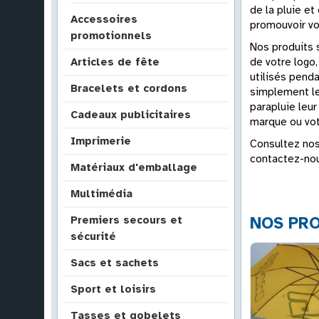
de la pluie et
Accessoires
promouvoir vo
promotionnels
Nos produits 
de votre logo,
Articles de fête
utilisés penda
Bracelets et cordons
simplement les
parapluie leur
Cadeaux publicitaires
marque ou vot
Imprimerie
Consultez nos
contactez-nou
Matériaux d'emballage
Multimédia
NOS PRO
Premiers secours et
sécurité
Sacs et sachets
Sport et loisirs
Tasses et gobelets