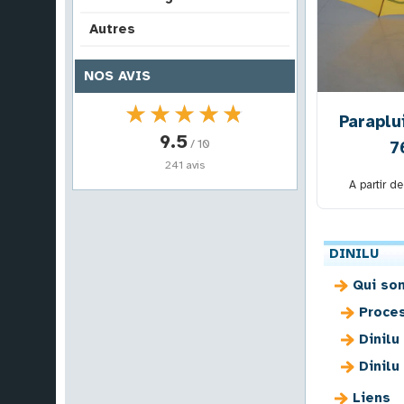
Autres
NOS AVIS
★★★★★
★★★★★
Paraplu
9.5
/ 10
7
241 avis
A partir d
DINILU
Qui so
Proce
Dinilu
Dinilu
Liens