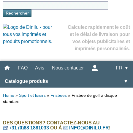
Calculez rapidement le coût
et le délai de livraison pour
vos objets publicitaires et
imprimés personnalisés.
FAQ
Avis
Nous contacter
FR ▼
Catalogue produits
▼
Home
»
Sport et loisirs
»
Frisbees
»
Frisbee de golf à disque
standard
DES QUESTIONS? CONTACTEZ-NOUS AU
+31 (0)88 1881033
OU À
INFO@DINILU.FR
!