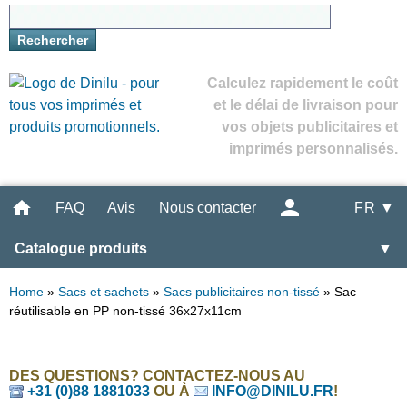
Calculez rapidement le coût
et le délai de livraison pour
vos objets publicitaires et
imprimés personnalisés.
FAQ
Avis
Nous contacter
FR ▼
Catalogue produits
▼
Home
»
Sacs et sachets
»
Sacs publicitaires non-tissé
»
Sac
réutilisable en PP non-tissé 36x27x11cm
DES QUESTIONS? CONTACTEZ-NOUS AU
+31 (0)88 1881033
OU À
INFO@DINILU.FR
!