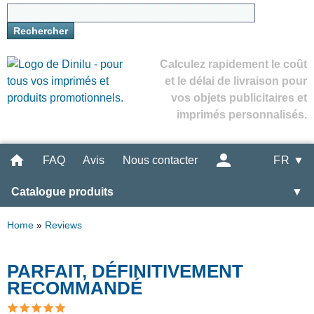
Calculez rapidement le coût
et le délai de livraison pour
vos objets publicitaires et
imprimés personnalisés.
FAQ
Avis
Nous contacter
FR ▼
Catalogue produits
▼
Home
»
Reviews
PARFAIT, DÉFINITIVEMENT
RECOMMANDÉ