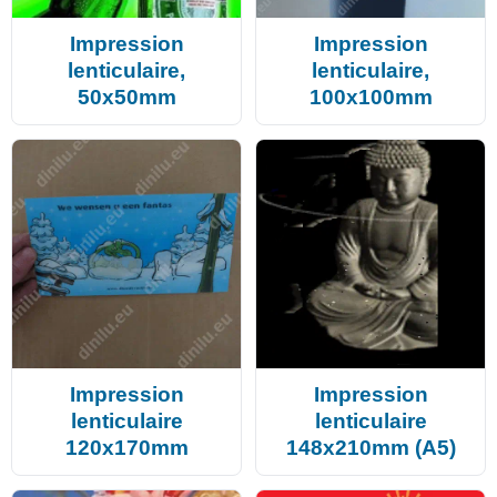
Impression
Impression
lenticulaire,
lenticulaire,
50x50mm
100x100mm
Impression
Impression
lenticulaire
lenticulaire
120x170mm
148x210mm (A5)