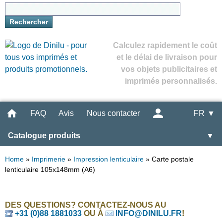
Calculez rapidement le coût
et le délai de livraison pour
vos objets publicitaires et
imprimés personnalisés.
FAQ
Avis
Nous contacter
FR ▼
Catalogue produits
▼
Home
»
Imprimerie
»
Impression lenticulaire
»
Carte postale
lenticulaire 105x148mm (A6)
DES QUESTIONS? CONTACTEZ-NOUS AU
+31 (0)88 1881033
OU À
INFO@DINILU.FR
!