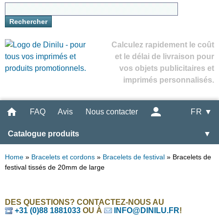
Calculez rapidement le coût
et le délai de livraison pour
vos objets publicitaires et
imprimés personnalisés.
FAQ
Avis
Nous contacter
FR ▼
Catalogue produits
▼
Home
»
Bracelets et cordons
»
Bracelets de festival
»
Bracelets de
festival tissés de 20mm de large
DES QUESTIONS? CONTACTEZ-NOUS AU
+31 (0)88 1881033
OU À
INFO@DINILU.FR
!